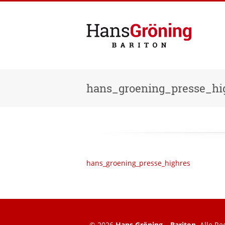
hans_groening_presse_hi
hans_groening_presse_highres
© 2026
Hans Gröning – Bariton
. Alle R