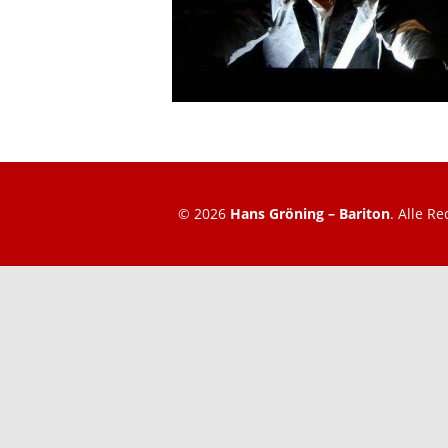
© 2026
Hans Gröning – Bariton
. Alle R